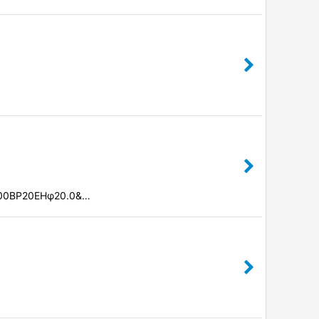
BP20EHφ20.0&…