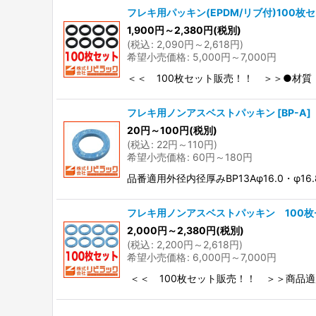
フレキ用パッキン(EPDM/リブ付)100枚
1,900
円
～2,380
円
(税別)
(
税込
:
2,090
円
～2,618
円
)
希望小売価格
:
5,000
円
～7,000
円
＜＜ 100枚セット販売！！ ＞＞●材質：EPDM
フレキ用ノンアスベストパッキン
[
BP-A
]
20
円
～100
円
(税別)
(
税込
:
22
円
～110
円
)
希望小売価格
:
60
円
～180
円
品番適用外径内径厚みBP13Aφ16.0・φ16.8φ18
フレキ用ノンアスベストパッキン 100枚
2,000
円
～2,380
円
(税別)
(
税込
:
2,200
円
～2,618
円
)
希望小売価格
:
6,000
円
～7,000
円
＜＜ 100枚セット販売！！ ＞＞商品適用外径内径厚