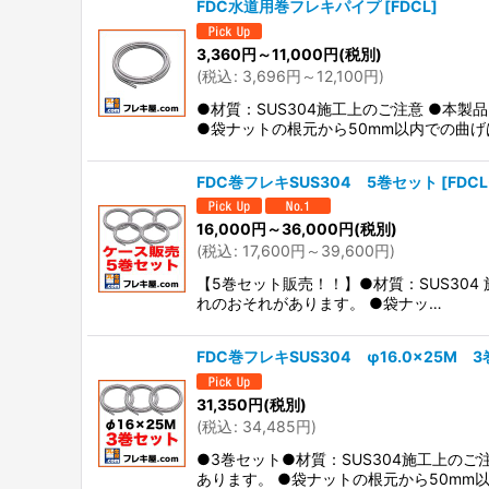
FDC水道用巻フレキパイプ
[
FDCL
]
3,360
円
～11,000
円
(税別)
(
税込
:
3,696
円
～12,100
円
)
●材質：SUS304施工上のご注意 ●本
●袋ナットの根元から50mm以内での曲げ
FDC巻フレキSUS304 5巻セット
[
FDCL
16,000
円
～36,000
円
(税別)
(
税込
:
17,600
円
～39,600
円
)
【5巻セット販売！！】●材質：SUS30
れのおそれがあります。 ●袋ナッ…
FDC巻フレキSUS304 φ16.0×25M 
31,350
円
(税別)
(
税込
:
34,485
円
)
●3巻セット●材質：SUS304施工上の
あります。 ●袋ナットの根元から50mm