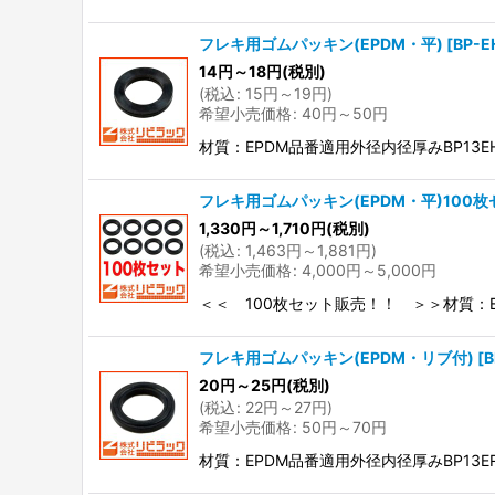
フレキ用ゴムパッキン(EPDM・平)
[
BP-E
14
円
～18
円
(税別)
(
税込
:
15
円
～19
円
)
希望小売価格
:
40
円
～50
円
材質：EPDM品番適用外径内径厚みBP13EHφ16.0
フレキ用ゴムパッキン(EPDM・平)100枚
1,330
円
～1,710
円
(税別)
(
税込
:
1,463
円
～1,881
円
)
希望小売価格
:
4,000
円
～5,000
円
＜＜ 100枚セット販売！！ ＞＞材質：EPDM商
フレキ用ゴムパッキン(EPDM・リブ付)
[
B
20
円
～25
円
(税別)
(
税込
:
22
円
～27
円
)
希望小売価格
:
50
円
～70
円
材質：EPDM品番適用外径内径厚みBP13ERφ16.0