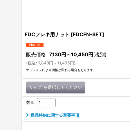
FDCフレキ用ナット
[
FDCFN-SET
]
販売価格
:
7,130
円
～10,450
円
(税別)
(
税込
:
7,843
円
～11,495
円
)
オプションにより価格が変わる場合もあります。
サイズ
を選択してください
数量
:
返品特約に関する重要事項