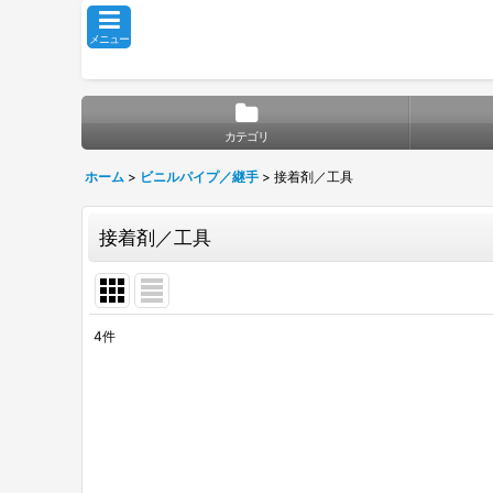
メニュー
カテゴリ
ホーム
>
ビニルパイプ／継手
>
接着剤／工具
接着剤／工具
4
件
表示数
:
並び順
: