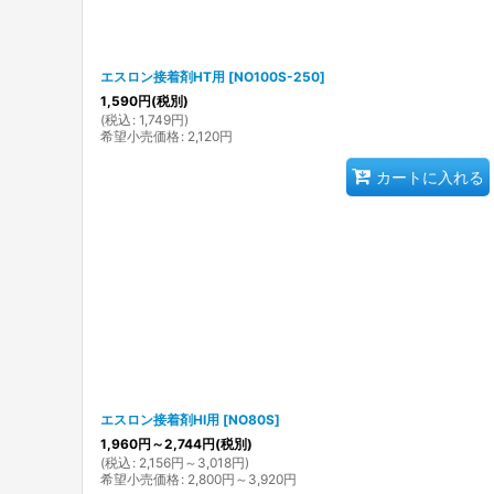
エスロン接着剤HT用
[
NO100S-250
]
1,590
円
(税別)
(
税込
:
1,749
円
)
希望小売価格
:
2,120
円
カートに入れる
エスロン接着剤HI用
[
NO80S
]
1,960
円
～2,744
円
(税別)
(
税込
:
2,156
円
～3,018
円
)
希望小売価格
:
2,800
円
～3,920
円