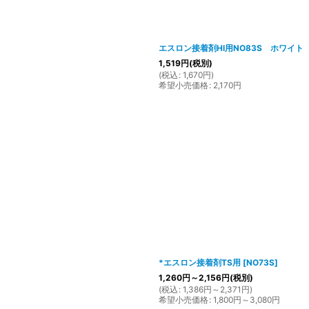
エスロン接着剤HI用NO83S ホワイト 
1,519
円
(税別)
(
税込
:
1,670
円
)
希望小売価格
:
2,170
円
*エスロン接着剤TS用
[
NO73S
]
1,260
円
～2,156
円
(税別)
(
税込
:
1,386
円
～2,371
円
)
希望小売価格
:
1,800
円
～3,080
円