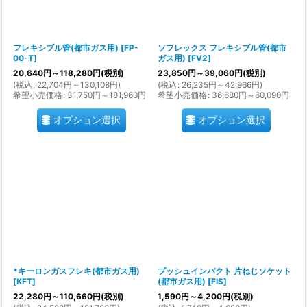
フレキシブル管(都市ガス用)
[
FP-
ソフレックス フレキシブル管(都市
00-T
]
ガス用)
[
FV2
]
20,640
円
～118,280
円
(税別)
23,850
円
～39,060
円
(税別)
(
税込
:
22,704
円
～130,108
円
)
(
税込
:
26,235
円
～42,966
円
)
希望小売価格
:
31,750
円
～181,960
円
希望小売価格
:
36,680
円
～60,090
円
オプション選択
オプション選択
*キーロンガスフレキ(都市ガス用)
プッシュインパクト 片ねじソケット
[
KFT
]
(都市ガス用)
[
FIS
]
22,280
円
～110,660
円
(税別)
1,590
円
～4,200
円
(税別)