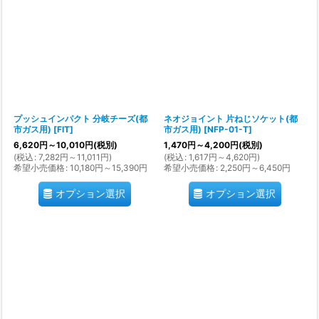
プッシュインパクト 分岐チーズ(都
ネオジョイント 片ねじソケット(都
市ガス用)
[
FIT
]
市ガス用)
[
NFP-01-T
]
6,620
円
～10,010
円
(税別)
1,470
円
～4,200
円
(税別)
(
税込
:
7,282
円
～11,011
円
)
(
税込
:
1,617
円
～4,620
円
)
希望小売価格
:
10,180
円
～15,390
円
希望小売価格
:
2,250
円
～6,450
円
オプション選択
オプション選択