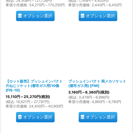
(
税込
:
24,508
円
～121,726
円
)
(
税込
:
1,749
円
～4,620
円
)
希望小売価格
:
34,270
円
～170,250
円
希望小売価格
:
2,440
円
～6,450
円
オプション選択
オプション選択
【ロット販売】プッシュインパクト
プッシュインパクト 両メカソケット
片ねじソケット(都市ガス用)10個
(都市ガス用)
[
FIW
]
[
FIS-10
]
3,160
円
～6,360
円
(税別)
15,110
円
～25,270
円
(税別)
(
税込
:
3,476
円
～6,996
円
)
(
税込
:
16,621
円
～27,797
円
)
希望小売価格
:
4,860
円
～9,780
円
希望小売価格
:
24,400
円
～40,900
円
オプション選択
オプション選択