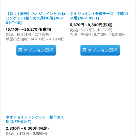
【ロット販売】ネオジョイント 片ね
ネオジョイント分岐チーズ 都市ガ
じソケット(都市ガス用)10個
[
NFP-
ス用
[
NFP-02-T
]
01-T-10
]
5,670
円
～9,890
円
(税別)
15,110
円
～25,270
円
(税別)
(
税込
:
6,237
円
～10,879
円
)
(
税込
:
16,621
円
～27,797
円
)
希望小売価格
:
8,710
円
～15,210
円
希望小売価格
:
24,400
円
～40,900
円
オプション選択
オプション選択
ネオジョイントソケット 都市ガス
用
[
NFP-04-T
]
2,830
円
～6,360
円
(税別)
(
税込
:
3,113
円
～6,996
円
)