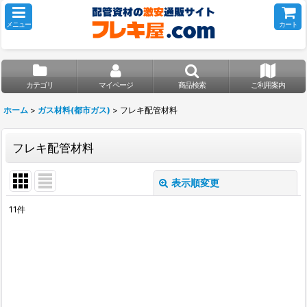
メニュー
カート
カテゴリ
マイページ
商品検索
ご利用案内
ホーム
>
ガス材料(都市ガス)
>
フレキ配管材料
フレキ配管材料
表示順変更
閉じる
11
件
表示数
:
並び順
:
絞り込む