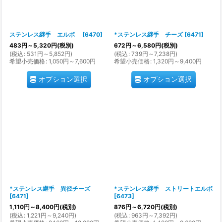
ステンレス継手 エルボ
[
6470
]
*ステンレス継手 チーズ
[
6471
]
483
円
～5,320
円
(税別)
672
円
～6,580
円
(税別)
(
税込
:
531
円
～5,852
円
)
(
税込
:
739
円
～7,238
円
)
希望小売価格
:
1,050
円
～7,600
円
希望小売価格
:
1,320
円
～9,400
円
オプション選択
オプション選択
*ステンレス継手 異径チーズ
*ステンレス継手 ストリートエルボ
[
6471
]
[
6473
]
1,110
円
～8,400
円
(税別)
876
円
～6,720
円
(税別)
(
税込
:
1,221
円
～9,240
円
)
(
税込
:
963
円
～7,392
円
)