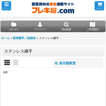
メニュー
カート
カテゴリ
マイページ
商品検索
ご利用案内
ホーム
>
配管継手／副資材
>
ステンレス継手
ステンレス継手
表示順変更
閉じる
9
件
表示数
:
並び順
:
絞り込む