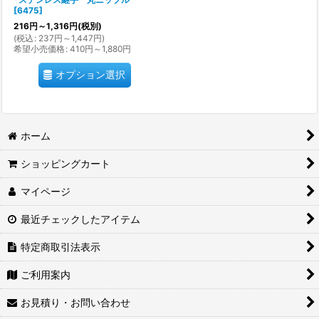
[
6475
]
216
円
～1,316
円
(税別)
(
税込
:
237
円
～1,447
円
)
希望小売価格
:
410
円
～1,880
円
オプション選択
ホーム
ショッピングカート
マイページ
最近チェックしたアイテム
特定商取引法表示
ご利用案内
お見積り・お問い合わせ