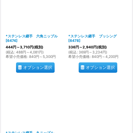
*ステンレス継手 六角ニップル
*ステンレス継手 ブッシング
[
6474
]
[
6478
]
444
円
～3,710
円
(税別)
336
円
～2,940
円
(税別)
(
税込
:
488
円
～4,081
円
)
(
税込
:
369
円
～3,234
円
)
希望小売価格
:
840
円
～5,300
円
希望小売価格
:
840
円
～4,200
円
オプション選択
オプション選択
*ステンレス継手 丸ニップル