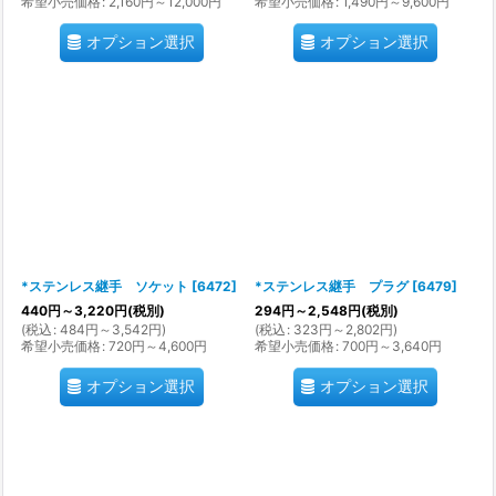
希望小売価格
:
2,160
円
～12,000
円
希望小売価格
:
1,490
円
～9,600
円
オプション選択
オプション選択
*ステンレス継手 ソケット
[
6472
]
*ステンレス継手 プラグ
[
6479
]
440
円
～3,220
円
(税別)
294
円
～2,548
円
(税別)
(
税込
:
484
円
～3,542
円
)
(
税込
:
323
円
～2,802
円
)
希望小売価格
:
720
円
～4,600
円
希望小売価格
:
700
円
～3,640
円
オプション選択
オプション選択