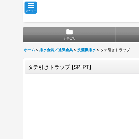
メニュー
カテゴリ
ホーム
>
排水金具／通気金具
>
洗濯機排水
>
タテ引きトラップ
タテ引きトラップ
[
SP-PT
]