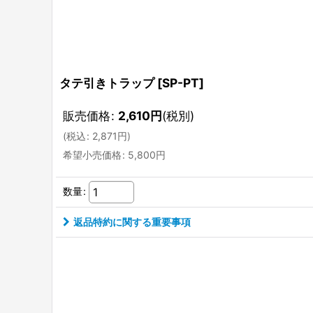
タテ引きトラップ
[
SP-PT
]
販売価格
:
2,610
円
(税別)
(
税込
:
2,871
円
)
希望小売価格
:
5,800
円
数量
:
返品特約に関する重要事項